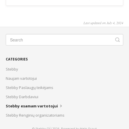
Last updated on July 4, 2024
CATEGORIES
Stebby
Naujam vartotojui
Stebby Paslaugų teikėjams
Stebby Darbdaviui
Stebby esamam vartotojui
Stebby Renginių organizatoriams
© Stebby OÜ 2026.
Powered by
Help Scout