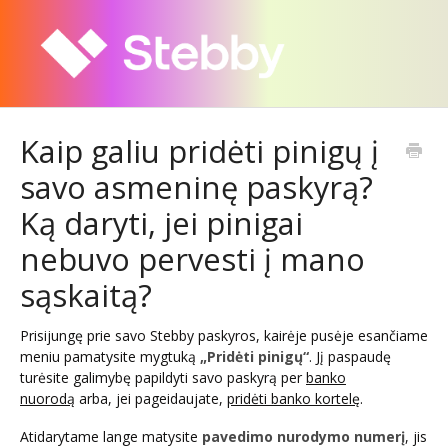
Kaip galiu pridėti pinigų į
savo asmeninę paskyrą?
Ką daryti, jei pinigai
nebuvo pervesti į mano
sąskaitą?
Prisijungę prie savo Stebby paskyros, kairėje pusėje esančiame
meniu pamatysite mygtuką
„Pridėti pinigų“
. Jį paspaudę
turėsite galimybę papildyti savo paskyrą per
banko
nuorodą
arba, jei pageidaujate,
pridėti banko kortelę
.
Atidarytame lange matysite
pavedimo
nurodymo numerį
, jis