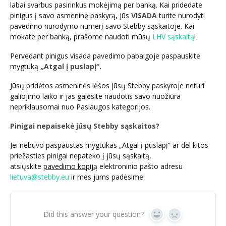
labai svarbus pasirinkus mokėjimą per banką. Kai pridedate
pinigus į savo asmeninę paskyrą, jūs
VISADA
turite nurodyti
pavedimo nurodymo numerį savo Stebby sąskaitoje. Kai
mokate per banką, prašome naudoti mūsų
LHV sąskaitą
!
Pervedant pinigus visada pavedimo pabaigoje paspauskite
mygtuką
„Atgal į puslapį“.
Jūsų pridėtos asmeninės lėšos jūsų Stebby paskyroje neturi
galiojimo laiko ir jas galėsite naudotis savo nuožiūra
nepriklausomai nuo Paslaugos kategorijos.
Pinigai nepaisekė jūsų Stebby sąskaitos?
Jei nebuvo paspaustas mygtukas „Atgal į puslapį“ ar dėl kitos
priežasties pinigai nepateko į jūsų sąskaitą,
atsiųskite
pavedimo kopiją
elektroninio pašto adresu
lietuva@stebby.eu
ir mes jums padėsime.
Did this answer your question?
Yes
No