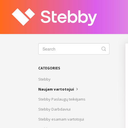
Toggle
Search
CATEGORIES
Stebby
Naujam vartotojui
Stebby Paslaugų teikėjams
Stebby Darbdaviui
Stebby esamam vartotojui