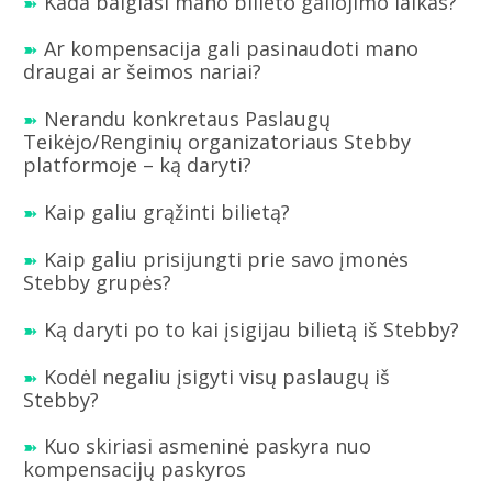
Kada baigiasi mano bilieto galiojimo laikas?
Ar kompensacija gali pasinaudoti mano
draugai ar šeimos nariai?
Nerandu konkretaus Paslaugų
Teikėjo/Renginių organizatoriaus Stebby
platformoje – ką daryti?
Kaip galiu grąžinti bilietą?
Kaip galiu prisijungti prie savo įmonės
Stebby grupės?
Ką daryti po to kai įsigijau bilietą iš Stebby?
Kodėl negaliu įsigyti visų paslaugų iš
Stebby?
Kuo skiriasi asmeninė paskyra nuo
kompensacijų paskyros