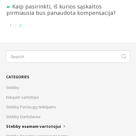
Kaip pasirinkti, iš kurios sąskaitos
pirmiausia bus panaudota kompensacija?
1
2
CATEGORIES
Stebby
Naujam vartotojui
Stebby Paslaugų teikėjams
Stebby Darbdaviui
Stebby esamam vartotojui
Stebby Renginių organizatoriams